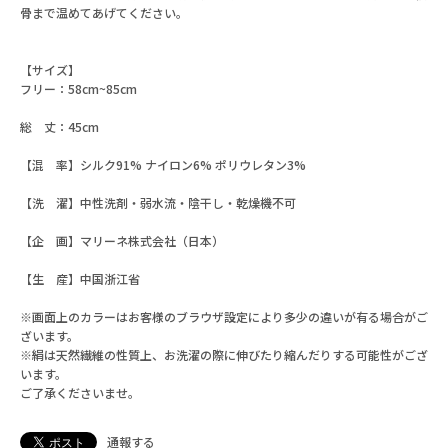
骨まで温めてあげてください。
【サイズ】
フリー：58cm~85cm
総 丈：45cm
【混 率】シルク91% ナイロン6% ポリウレタン3%
【洗 濯】中性洗剤・弱水流・陰干し・乾燥機不可
【企 画】マリーネ株式会社（日本）
【生 産】中国浙江省
※画面上のカラーはお客様のブラウザ設定により多少の違いが有る場合がご
ざいます。
※絹は天然繊維の性質上、お洗濯の際に伸びたり縮んだりする可能性がござ
います。
ご了承くださいませ。
通報する