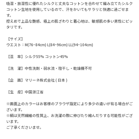
吸湿・放湿性に優れたシルクと丈夫なコットンを合わせて編み立てたシルク
コットン生地を使用しているので、汗をかいてもサラリと快適に過ごせま
す。
控えめで上品な艶感、極上の肌ざわりと着心地は、敏感肌の多い男性にピッ
タリです。
【サイズ】
ウエスト：M(76~84cm) L(84~96cm) LL(94~104cm)
【混 率】シルク55% コットン45%
【洗 濯】中性洗剤・弱水流・陰干し・乾燥機不可
【企 画】マリーネ株式会社 ( 日本 )
【生 産】中国浙江省
※画面上のカラーはお客様のブラウザ設定により多少の違いが有る場合がご
ざいます。
※絹は天然繊維の性質上、お洗濯の際に伸びたり縮んだりする可能性がござ
います。
ご了承くださいませ。