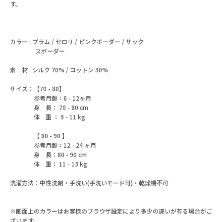
す。
カラー : プラム / セロリ / ピンクボーダー / サック
スボーダー
素 材 : シルク 70% / コットン 30%
サイズ：【70 - 80】
参考月齢：6 - 12ヶ月
身 長： 70 - 80 cm
体 重 ： 9 - 11 kg
【 80 - 90 】
参考月齢：12 - 24 ヶ月
身 長：80 - 90 cm
体 重： 11 - 13 kg
洗濯方法：中性洗剤・手洗い(手洗いモード可)・乾燥機不可
※画面上のカラーはお客様のブラウザ設定により多少の違いが有る場合がご
ざいます。