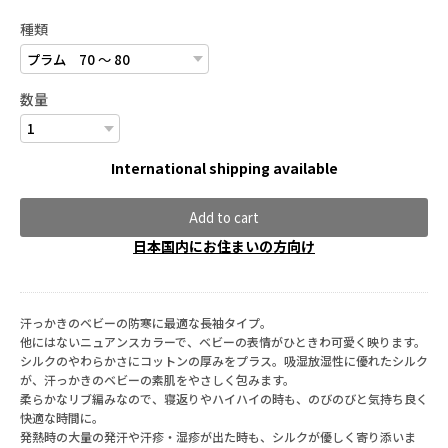
種類
数量
International shipping available
Add to cart
日本国内にお住まいの方向け
汗っかきのベビーの防寒に最適な長袖タイプ。
他にはないニュアンスカラーで、ベビーの表情がひときわ可愛く映ります。
シルクのやわらかさにコットンの厚みをプラス。吸湿放湿性に優れたシルク
が、汗っかきのベビーの素肌をやさしく包みます。
柔らかなリブ編みなので、寝返りやハイハイの時も、のびのびと気持ち良く
快適な時間に。
発熱時の大量の発汗や汗疹・湿疹が出た時も、シルクが優しく寄り添いま